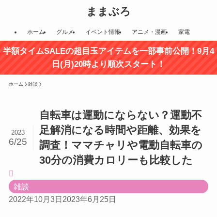
ままぶろ
ホーム
グルメ
イベント情報
アニメ・漫画
家電
半額タイムSALEの超目玉アイテムを一部事前公開！9月4
日(月)20時より順次スタート！
ホーム
雑談
自転車は運動にならない？運動不
足解消になる時間や距離、効果を
2023
6/25
調査！ママチャリや電動自転車の
30分の消費カロリーも比較した
雑談
2022年10月3日
2023年6月25日