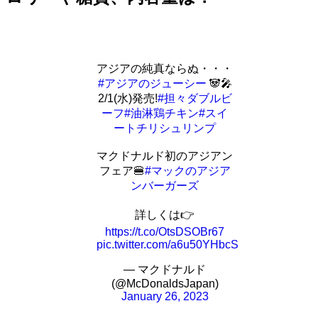
アジアの純真ならぬ・・・
#アジアのジューシー
🐼🎤
2/1(水)発売!
#担々ダブルビ
ーフ
#油淋鶏チキン
#スイ
ートチリシュリンプ
マクドナルド初のアジアン
フェア🍔
#マックのアジア
ンバーガーズ
詳しくは👉
https://t.co/OtsDSOBr67
pic.twitter.com/a6u50YHbcS
— マクドナルド
(@McDonaldsJapan)
January 26, 2023