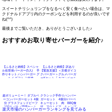
スイートチリシュリンプをなるべく安く食べたい場合は、マ
クドナルドアプリ内のクーポンなどを利用するのが良いです
ね(^^)
最後までご覧いただき、ありがとうございました♪
おすすめお取り寄せバーガーを紹介♪
【ふるさと納税】スペシャ
【ふるさと納税】訳あり
ル佐世保バーガー(5入) 手
【緊急支援】＜京都ダイコ
作りキット ハンバーガー グ
クバーガー＞グルメバーガ
ルメ ギフト ご当地
ーKセット『 カマンベール
チーズ をごろっと挟んだビ
ーフ100％のダブル チーズ
バーガー 』（☆3年連続バ
ーガーグランプリ1位受
超ボリューミー！ ダブルベ
クラシック手作りハンバー
賞）を含むグルメバーガー
ーコンバーガーセット 4個
ガーセット 4個分/バーベ
5個セット ※チキンナゲ
分 グラスフェッドビーフ
キューセット 肉 BBQ食
ット 25個付き
100％パティ調理セット-
材 アウトドア キャンプ
楽天市場のハンバーガーランキングを見てみる
SET898
ー 調理セットSET117