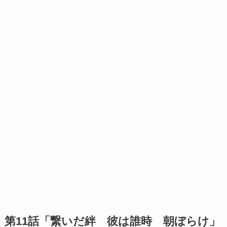
第11話「繋いだ絆 彼は誰時 朝ぼらけ」