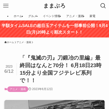
ままぶろ
ホーム
グルメ
イベント情報
アニメ・漫画
家電
半額タイムSALEの超目玉アイテムを一部事前公開！9月4
日(月)20時より順次スタート！
ホーム
アニメ・漫画
「『鬼滅の刃』刀鍛冶の里編」最
終回はなんと70分！ 6月18日23時
2023
6/12
15分より全国フジテレビ系列
で！！
2023年6月12日
アニメ・漫画