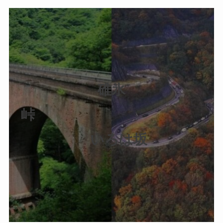
碓氷
峠
いろは坂