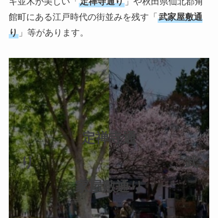
キ並木が美しい「
定禅寺通り
」や秋田県仙北郡角
館町にある江戸時代の街並みを残す「
武家屋敷通
り
」等があります。
定禅寺通
り 武
家屋敷通り