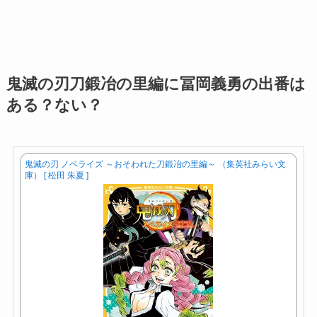
鬼滅の刃刀鍛冶の里編に冨岡義勇の出番は
ある？ない？
鬼滅の刃 ノベライズ ～おそわれた刀鍛冶の里編～ （集英社みらい文
庫） [ 松田 朱夏 ]