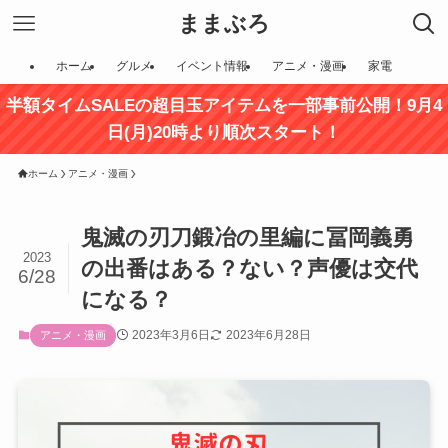
ままぶろ
ホーム
グルメ
イベント情報
アニメ・漫画
家電
半額タイムSALEの超目玉アイテムを一部事前公開！9月4
日(月)20時より順次スタート！
ホーム
アニメ・漫画
鬼滅の刃刀鍛冶の里編に冨岡義勇
2023
の出番はある？ない？声優は交代
6/28
になる？
2023年3月6日
2023年6月28日
アニメ・漫画