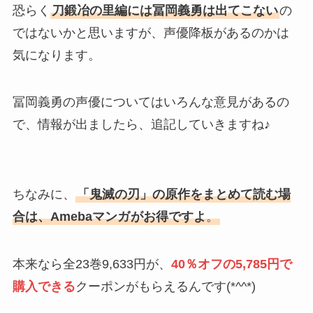
恐らく
刀鍛冶の里編には冨岡義勇は出てこない
の
ではないかと思いますが、声優降板があるのかは
気になります。
冨岡義勇の声優についてはいろんな意見があるの
で、情報が出ましたら、追記していきますね♪
ちなみに、
「鬼滅の刃」の原作をまとめて読む場
合は、Amebaマンガ
がお得ですよ
。
本来なら全23巻9,633円が、
40％オフの5,785円で
購入できる
クーポンがもらえるんです(*^^*)