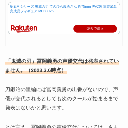
G.E.M.シリーズ 鬼滅の刃 てのひら義勇さん 約75mm PVC製 塗装済み
完成品フィギュア MH83025
楽天で購入
「鬼滅の刃」冨岡義勇の声優交代は発表されてい
ません。（2023.3.6時点）
刀鍛冶の里編には冨岡義勇の出番がないので、声
優が交代されるとしても次のクールが始まるまで
発表はないかと思います。
とは言え、冨岡義勇の声優交代については、さま