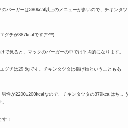
クのバーガーは380kcal以上のメニューが多いので、チキンタツ
が387kcalです(*^^*)
だけで見ると、マックのバーガーの中では平均的になります。
、エグチは29.5gです。チキンタツタは揚げ物ということもあ
男性が2200±200kcalなので、チキンタツタの379kcalはちょ
す。
です！