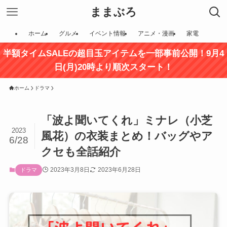
ままぶろ
ホーム
グルメ
イベント情報
アニメ・漫画
家電
半額タイムSALEの超目玉アイテムを一部事前公開！9月4
日(月)20時より順次スタート！
ホーム
ドラマ
「波よ聞いてくれ」ミナレ（小芝
2023
風花）の衣装まとめ！バッグやア
6/28
クセも全話紹介
2023年3月8日
2023年6月28日
ドラマ