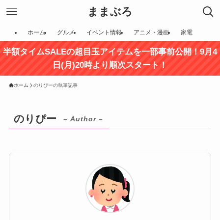
ままぶろ
ホーム
グルメ
イベント情報
アニメ・漫画
家電
半額タイムSALEの超目玉アイテムを一部事前公開！9月4
日(月)20時より順次スタート！
ホーム
のりぴーの執筆記事
のりぴー
– Author –