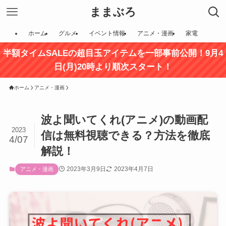
ままぶろ
ホーム
グルメ
イベント情報
アニメ・漫画
家電
半額タイムSALEの超目玉アイテムを一部事前公開！9月4
日(月)20時より順次スタート！
ホーム
アニメ・漫画
波よ聞いてくれ(アニメ)の動画配
2023
信は無料視聴できる？方法を徹底
4/07
解説！
2023年3月9日
2023年4月7日
アニメ・漫画