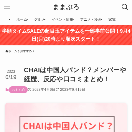
ままぶろ
ホーム
グルメ
イベント情報
アニメ・漫画
家電
半額タイムSALEの超目玉アイテムを一部事前公開！9月4
日(月)20時より順次スタート！
ホーム
おすすめ
CHAIは中国人バンド？メンバーや
2023
6/19
経歴、反応や口コミまとめ！
2023年4月6日
2023年6月19日
おすすめ