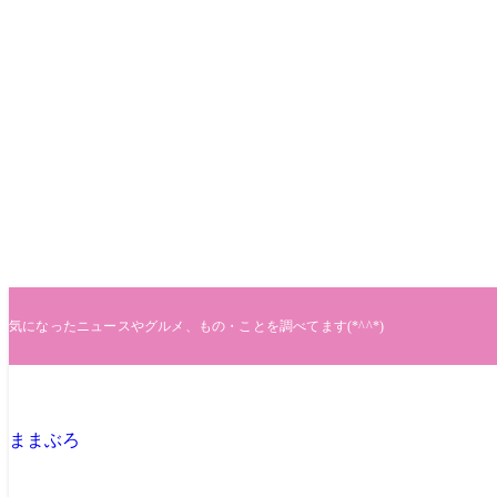
気になったニュースやグルメ、もの・ことを調べてます(*^^*)
ままぶろ