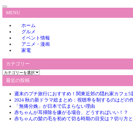
MENU
ホーム
グルメ
イベント情報
アニメ・漫画
家電
カテゴリー
カ
テ
最近の投稿
ゴ
リ
週末のプチ旅行におすすめ！関東近郊の隠れ家カフェ5
ー
2024 秋の新ドラマ総まとめ：視聴率を制するのはどの
「無痛分娩」が日本で広まらない理由
赤ちゃんが耳掃除を嫌がる場合、どうすればいい！？
赤ちゃんの髪の毛を初めて切る時期の目安は？切り方と