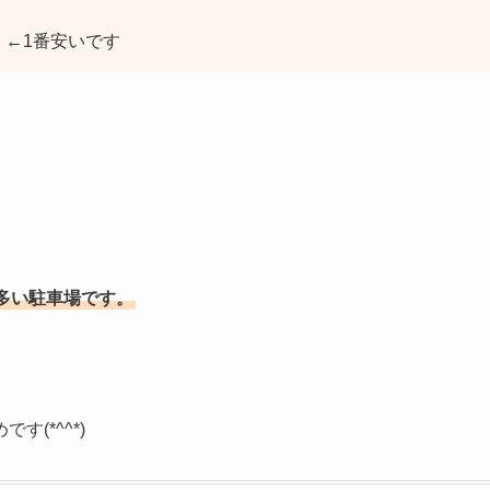
）←1番安いです
多い駐車場です。
(*^^*)