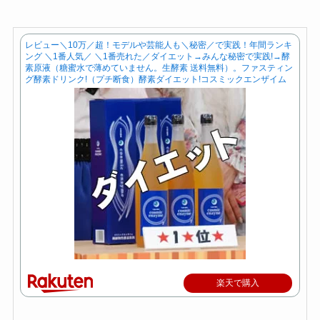
レビュー＼10万／超！モデルや芸能人も＼秘密／で実践！年間ランキ
ング ＼1番人気／ ＼1番売れた／ダイエット→みんな秘密で実践!→酵
素原液（糖蜜水で薄めていません。生酵素 送料無料）。ファスティン
グ酵素ドリンク!（プチ断食）酵素ダイエット!コスミックエンザイム
楽天で購入