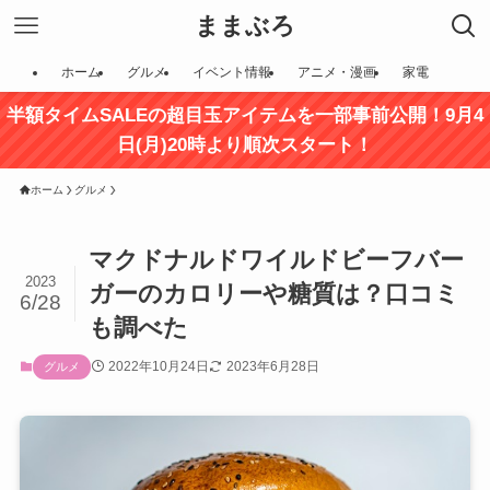
ままぶろ
ホーム
グルメ
イベント情報
アニメ・漫画
家電
半額タイムSALEの超目玉アイテムを一部事前公開！9月4
日(月)20時より順次スタート！
ホーム
グルメ
マクドナルドワイルドビーフバー
2023
ガーのカロリーや糖質は？口コミ
6/28
も調べた
2022年10月24日
2023年6月28日
グルメ