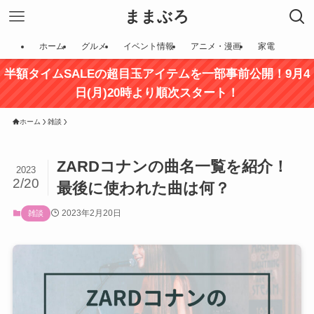
ままぶろ
ホーム
グルメ
イベント情報
アニメ・漫画
家電
半額タイムSALEの超目玉アイテムを一部事前公開！9月4
日(月)20時より順次スタート！
ホーム
雑談
ZARDコナンの曲名一覧を紹介！
2023
2/20
最後に使われた曲は何？
2023年2月20日
雑談